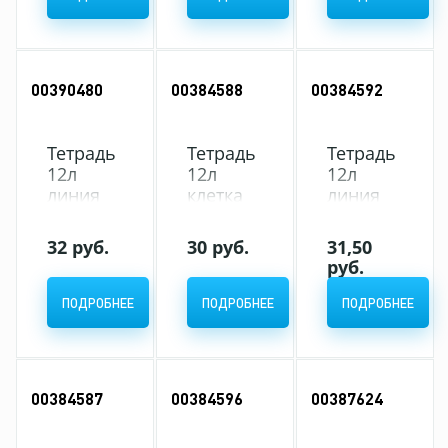
(5/50)
Line
розовая
голубика
(бумажная+пл
(10/140)
обложка)
(10/160)
00390480
00384588
00384592
Тетрадь
Тетрадь
Тетрадь
12л
12л
12л
линия
клетка
линия
ErichKrause
ErichKrause
ErichKrause
Классика
Классика
Классика
32 руб.
30 руб.
31,50
CoverPrо
CoverPrо
CoverPrо
руб.
2в1
2в1
2в1
Неон,
Пастель,
Пастель,
ПОДРОБНЕЕ
ПОДРОБНЕЕ
ПОДРОБНЕЕ
оранжевая
розовая
мятная
(бумажная+пластиковая
(бумажная+пластиковая
(бумажная+пл
обложка)
обложка)
обложка)
(10/280)
(10/280)
(10/280)
00384587
00384596
00387624