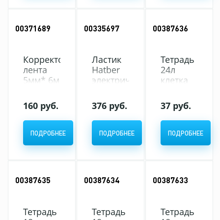
(бумажная+пластиковая
(бумажная+пластиковая
обложка)
обложка)
(280)
(10/280)
00371689
00335697
00387636
Корректор-
Ластик
Тетрадь
лента
Hatber
24л
5мм* 6м
электрич.
клетка
ErichKrause
EER-
ErichKrause
JOY
9306 со
Классика
160 руб.
376 руб.
37 руб.
НЕОН, в
смен.насадками
CoverPrо
дисплее
в
2в1
(20)
блистере
Пастель,
ПОДРОБНЕЕ
ПОДРОБНЕЕ
ПОДРОБНЕЕ
с
желтая
европодвесом
(бумажная+пл
обложка)
(160)
00387635
00387634
00387633
Тетрадь
Тетрадь
Тетрадь