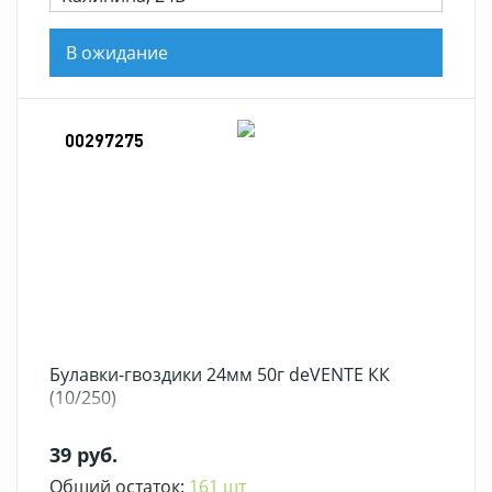
В ожидание
00297275
Булавки-гвоздики 24мм 50г deVENTE КК
(10/250)
39 руб.
Общий остаток:
161 шт