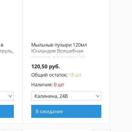
 в
Мыльные пузыри 120мл
труль,
Юнландия Волшебная
палочка, в дисплее (24)
120,50 руб.
Общий остаток:
18 шт
Наличие:
0 шт
Калинина, 24В
В ожидание