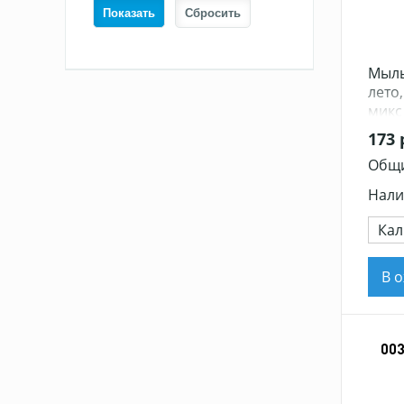
Мыль
лето,
микс 
173 
Общи
Нали
Кал
В 
00