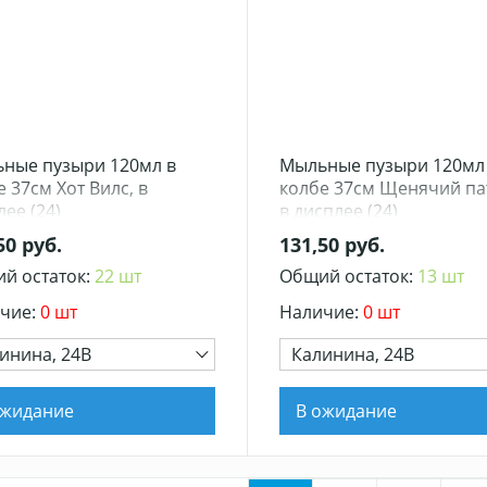
ные пузыри 120мл в
Мыльные пузыри 120мл
 37см Хот Вилс, в
колбе 37см Щенячий па
ее (24)
в дисплее (24)
50 руб.
131,50 руб.
й остаток:
22 шт
Общий остаток:
13 шт
чие:
0 шт
Наличие:
0 шт
инина, 24В
Калинина, 24В
ожидание
В ожидание