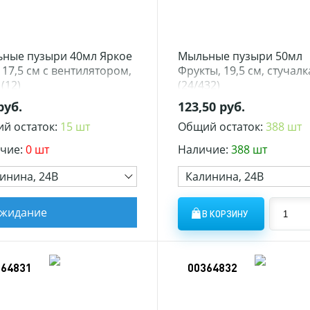
ные пузыри 40мл Яркое
Мыльные пузыри 50мл
 17,5 см с вентилятором,
Фрукты, 19,5 см, стучалк
(12)
(24/432)
руб.
123,50 руб.
й остаток:
15 шт
Общий остаток:
388 шт
чие:
0 шт
Наличие:
388 шт
инина, 24В
Калинина, 24В
ожидание
В КОРЗИНУ
364831
00364832