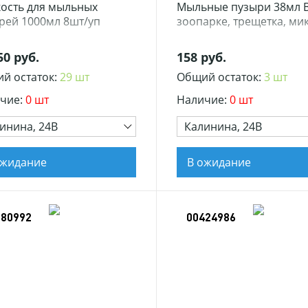
ость для мыльных
Мыльные пузыри 38мл 
рей 1000мл 8шт/уп
зоопарке, трещетка, мик
50 руб.
158 руб.
й остаток:
29 шт
Общий остаток:
3 шт
чие:
0 шт
Наличие:
0 шт
инина, 24В
Калинина, 24В
ожидание
В ожидание
380992
00424986