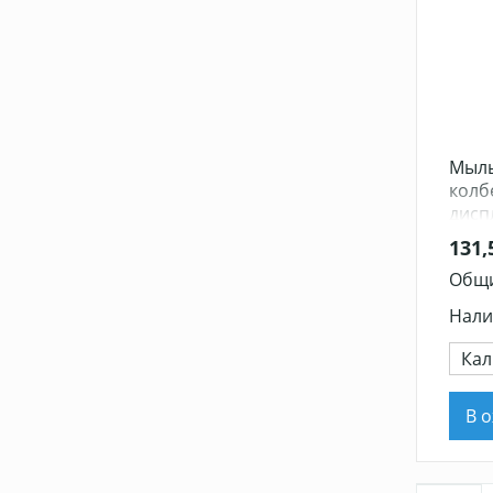
Мыль
колбе
диспл
131,
Общи
Нали
Кал
В 