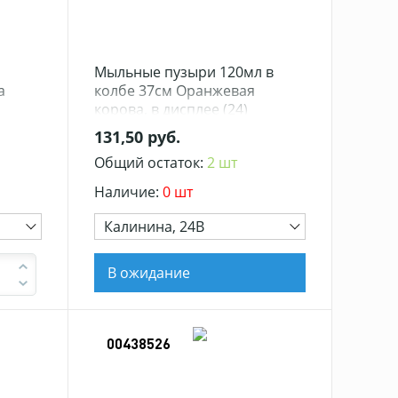
Мыльные пузыри 120мл в
а
колбе 37см Оранжевая
корова, в дисплее (24)
131,50 руб.
Общий остаток:
2 шт
Наличие:
0 шт
Калинина, 24В
В ожидание
00438526