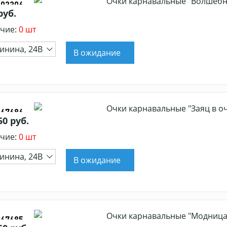
Очки карнавальные "Волшебны
402306
руб.
чие:
0 шт
инина, 24В
В ожидание
Очки карнавальные "Заяц в оч
367686
50 руб.
чие:
0 шт
инина, 24В
В ожидание
Очки карнавальные "Модница"
367685