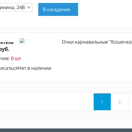
инина, 24В
В ожидание
Очки карнавальные "Кошечка"
384508
руб.
чие:
0 шт
исаться
Нет в наличии
1
2