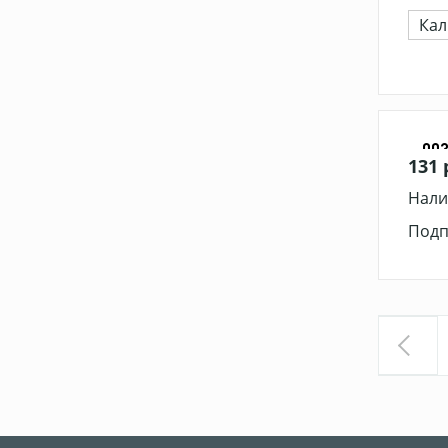
Кал
00
131 
Нали
Подп