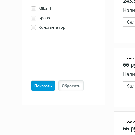
243,
Miland
Нали
Браво
Кал
Константа торг
00
66 р
Нали
Кал
00
66 р