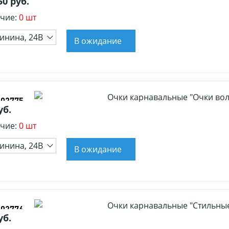
50 руб.
чие:
0 шт
инина, 24В
В ожидание
Очки карнавальные "Очки вол
402775
уб.
чие:
0 шт
инина, 24В
В ожидание
Очки карнавальные "Стильные
402776
уб.