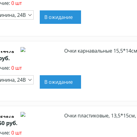
чие:
0 шт
инина, 24В
В ожидание
Очки карнавальные 15,5*14см
317249
руб.
чие:
0 шт
инина, 24В
В ожидание
Очки пластиковые, 13,5*15см, 
353869
50 руб.
чие:
0 шт