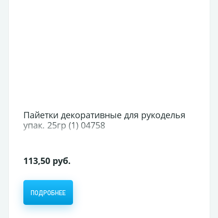
айетки декоративные для рукоделья
Пало
пак. 25гр (1) 04758
42*2*
натур
13,50 руб.
65,50
ПОДРОБНЕЕ
ПОД