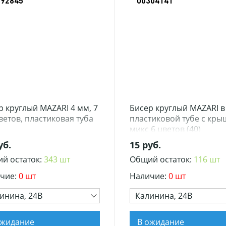
392845
00304141
р круглый MAZARI 4 мм, 7
Бисер круглый MAZARI в
цветов, пластиковая туба
пластиковой тубе с кры
микс 6 цветов (40)
уб.
15 руб.
й остаток:
343 шт
Общий остаток:
116 шт
чие:
0 шт
Наличие:
0 шт
инина, 24В
Калинина, 24В
ожидание
В ожидание