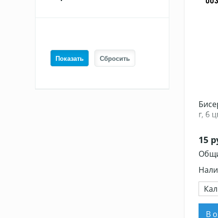
00
Уюта
Бисе
г, 6 
15 р
Общи
Нали
Кал
В 