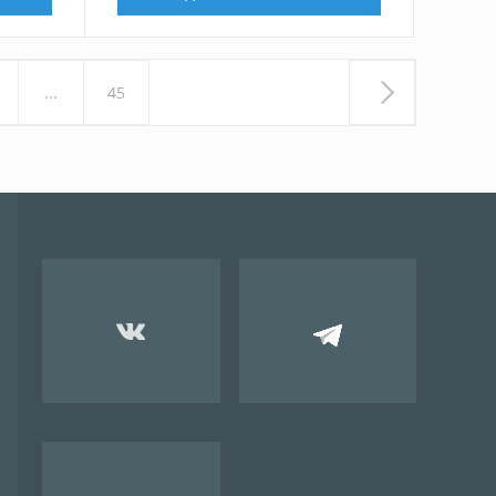
...
45