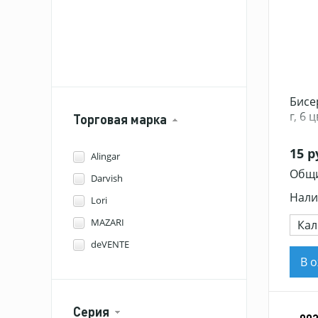
Бисе
г, 6 
Торговая марка
15 р
Alingar
Общи
Darvish
Нали
Lori
MAZARI
Кал
deVENTE
В 
Апплика
Невская палитра
Серия
Поиск