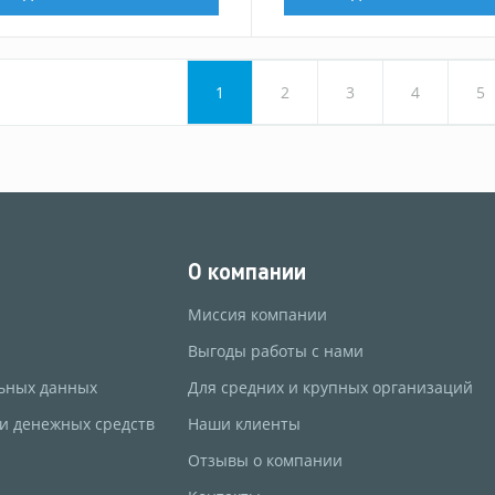
1
2
3
4
5
О компании
Миссия компании
Выгоды работы с нами
ьных данных
Для средних и крупных организаций
 и денежных средств
Наши клиенты
Отзывы о компании