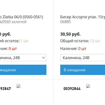
 Zlatka 06/0 (0560-0561)
Бисер Ассорти упак. 15гр
 №0560 золотой
06885
0 руб.
30,50 руб.
й остаток:
1 шт
Общий остаток:
12 шт
чие:
0 шт
Наличие:
0 шт
инина, 24В
Калинина, 24В
ожидание
В ожидание
392847
00392844