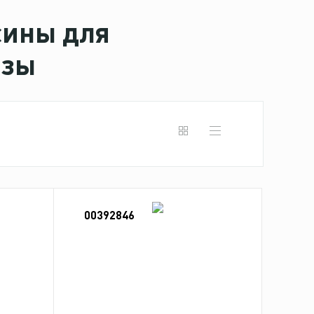
сины для
азы
00392846