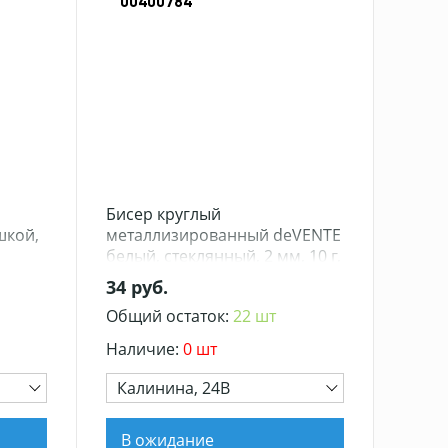
00400784
Бисер круглый
шкой,
металлизированный deVENTE
белый, стеклянный, 2 мм, 10 г,
в пластиковом пакете с
34 руб.
блистерным подвесом (10)
Общий остаток:
22 шт
Наличие:
0 шт
Калинина, 24В
В ожидание