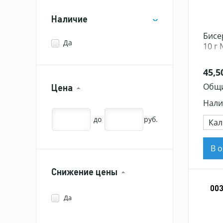
Наличие
Бисер
Да
10 г
45,5
Общи
Цена
Нали
до
руб.
Кал
В 
Снижение цены
00
Да