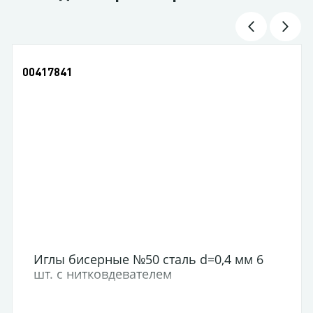
17841
004088
глы бисерные №50 сталь d=0,4 мм 6
Раскр
т. с нитковдевателем
накл