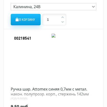
Калинина, 24В
В КОРЗИНУ
00218541
Ручка шар. Attomex синяя 0,7мм с метал.
након. полупрозр. корп., стержень 142мм
(50/1000)
9,50 руб.