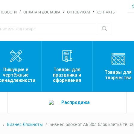
НОВОСТИ
ОПЛАТА И ДОСТАВКА
ОПТОВИКАМ
КОНТАКТЫ
Пишущие и
Товары для
Товары для
чертёжные
праздника и
творчества
ринадлежности
оформления
Распродажа
ы
Бизнес-блокноты
Бизнес-блокнот А6 80л блок клетка тв. об