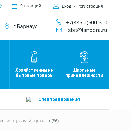
0 позиций
Вход
Регистрация
+7(385-2)500-300
г.Барнаул
sbit@landora.ru
Хозяйственные и
Школьные
бытовые товары
принадлежности
Спецпредложения
л. глянц. лам. Астронафт (36)