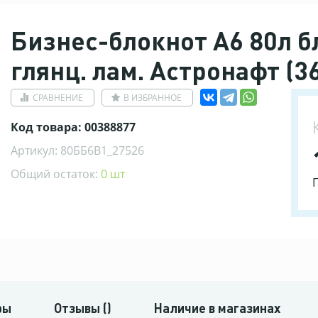
Бизнес-блокнот А6 80л бл
глянц. лам. Астронафт (3
СРАВНЕНИЕ
В ИЗБРАННОЕ
Код товара: 00388877
Артикул: 80ББ6В1_27526
Общий остаток:
0 шт
ры
Отзывы ()
Наличие в магазинах