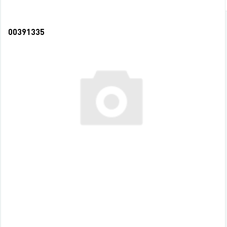
00391335
Пл.бокс без бумаги 9,5*9,5*5 ErichKrause Forte, 