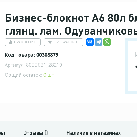
Бизнес-блокнот А6 80л бл
глянц. лам. Одуванчиков
СРАВНЕНИЕ
В ИЗБРАННОЕ
Код товара: 00388879
Артикул: 80ББ6В1_28219
Общий остаток:
0 шт
ры
Отзывы ()
Наличие в магазинах