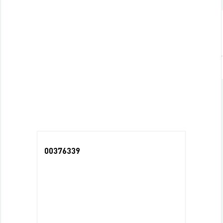
Характеристики
Торговая марка
Последние просмотры
00376339