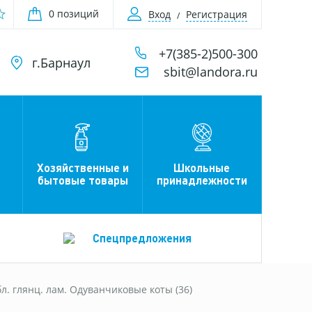
0 позиций
Вход
Регистрация
+7(385-2)500-300
г.Барнаул
sbit@landora.ru
Хозяйственные и
Школьные
бытовые товары
принадлежности
Спецпредложения
бл. глянц. лам. Одуванчиковые коты (36)