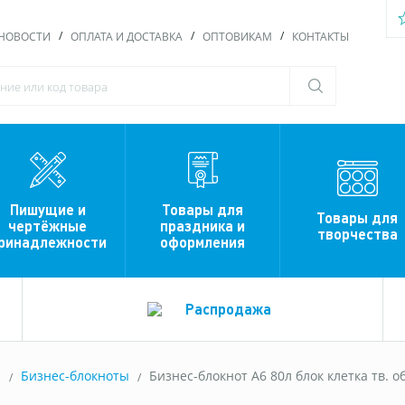
НОВОСТИ
ОПЛАТА И ДОСТАВКА
ОПТОВИКАМ
КОНТАКТЫ
Пишущие и
Товары для
Товары для
чертёжные
праздника и
творчества
ринадлежности
оформления
Распродажа
ы
Бизнес-блокноты
Бизнес-блокнот А6 80л блок клетка тв. о