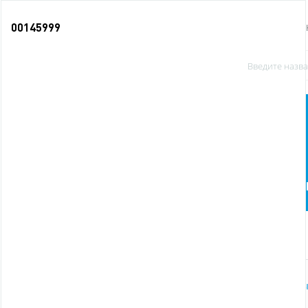
00145999
О КОМПАНИИ
Офисные
Бумага и бумажная
принадлежности
продукция
п
Новинки
Главная
Бумага и бумажная продукция
Блокнот