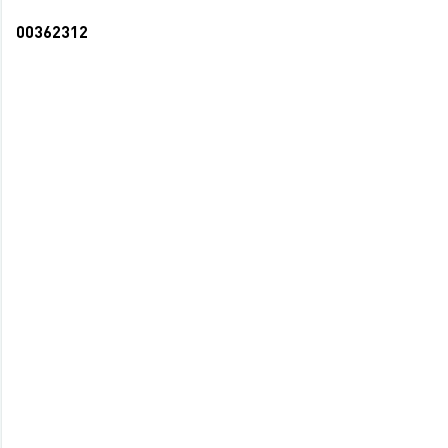
00362312
Бизнес-блокнот А6 160л блок клетка
интегральная обл. Для записи мыслей (20)
141 руб.