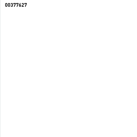
00377627
Ежедневник А5 160л BG линия тв. обл.,
матов. лам. Белая студия (14)
202,50 руб.