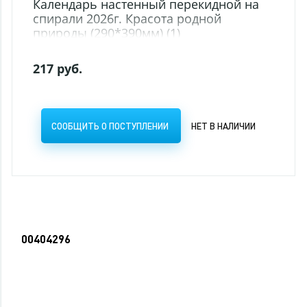
рь настенный перекидной на
 2026г. Красота родной
(290*390мм) (1)
.
ТЬ О ПОСТУПЛЕНИИ
НЕТ В НАЛИЧИИ
00404296