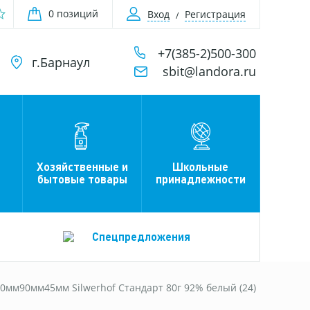
0 позиций
Вход
Регистрация
+7(385-2)500-300
г.Барнаул
sbit@landora.ru
Хозяйственные и
Школьные
бытовые товары
принадлежности
Спецпредложения
90мм90мм45мм Silwerhof Стандарт 80г 92% белый (24)