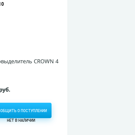
10
Животные, 205*290 мм скреп. 8 л. от 2 лет универс
овыделитель CROWN 4мм зеленый (12/1152)
 руб.
ООБЩИТЬ О ПОСТУПЛЕНИИ
НЕТ В НАЛИЧИИ