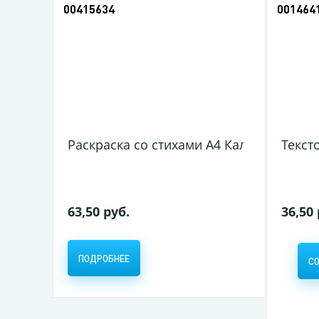
00415634
001464
Раскраска со стихами А4 Каляка-Маляка 
Текст
63,50 руб.
36,50
ПОДРОБНЕЕ
С