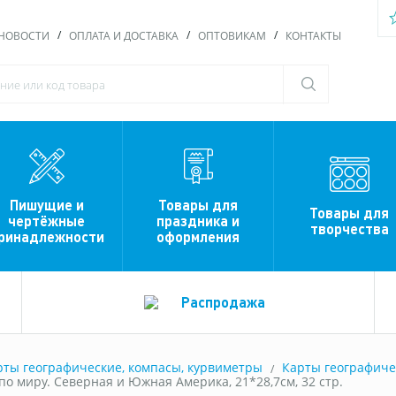
НОВОСТИ
ОПЛАТА И ДОСТАВКА
ОПТОВИКАМ
КОНТАКТЫ
Пишущие и
Товары для
Товары для
чертёжные
праздника и
творчества
ринадлежности
оформления
Распродажа
арты географические, компасы, курвиметры
Карты географиче
о миру. Северная и Южная Америка, 21*28,7см, 32 стр.