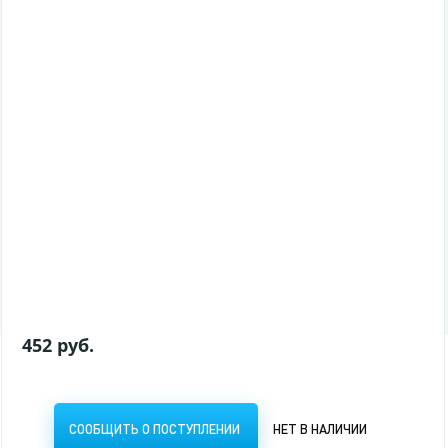
Первая детская энциклопедия. Все о красной кн
306,50 руб.
СООБЩИТЬ О ПОСТУПЛЕНИИ
НЕТ В НАЛИЧИИ
452 руб.
СООБЩИТЬ О ПОСТУПЛЕНИИ
НЕТ В НАЛИЧИИ