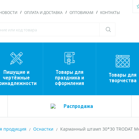
НОВОСТИ
ОПЛАТА И ДОСТАВКА
ОПТОВИКАМ
КОНТАКТЫ
Пишущие и
Товары для
Товары для
чертёжные
праздника и
творчества
ринадлежности
оформления
Распродажа
я продукция
Оснастки
Карманный штамп 30*30 TRODAT Mob