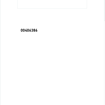
00406386
Шоко открытка на 4 пл.- Дорогому восп