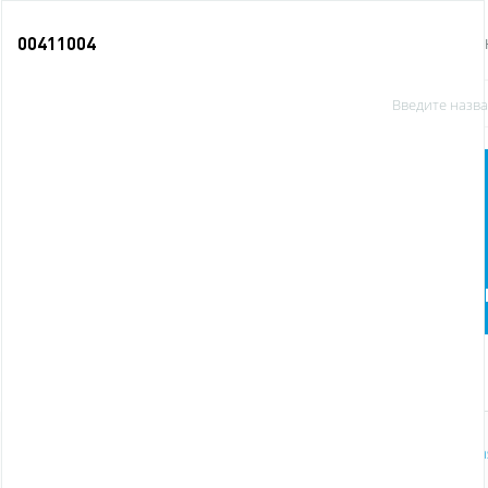
00411004
О КОМПАНИИ
Офисные
Бумага и бумажная
принадлежности
продукция
п
Новинки
Главная
Офисные принадлежности
Штемпельна