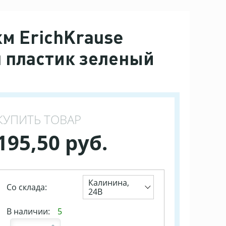
км ErichKrause
н пластик зеленый
КУПИТЬ ТОВАР
195,50 руб.
Калинина,
Со склада:
24В
В наличии:
5