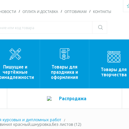
НОВОСТИ
ОПЛАТА И ДОСТАВКА
ОПТОВИКАМ
КОНТАКТЫ
Пишущие и
Товары для
Товары для
чертёжные
праздника и
творчества
ринадлежности
оформления
Распродажа
я курсовых и дипломных работ
инил красный,шнуровка,без листов (12)