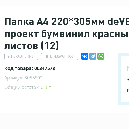
Папка А4 220*305мм de
проект бумвинил красны
листов (12)
СРАВНЕНИЕ
В ИЗБРАННОЕ
Код товара: 00347578
Артикул: 8055902
Общий остаток:
0 шт