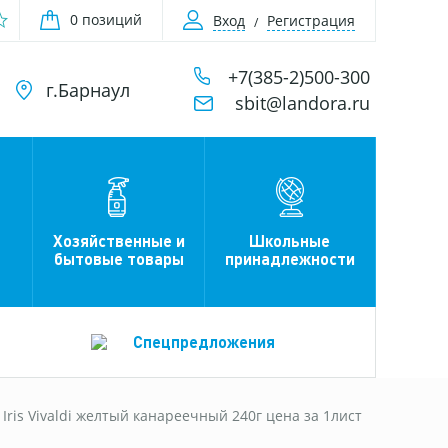
0 позиций
Вход
Регистрация
+7(385-2)500-300
г.Барнаул
sbit@landora.ru
Хозяйственные и
Школьные
бытовые товары
принадлежности
Спецпредложения
Iris Vivaldi желтый канареечный 240г цена за 1лист