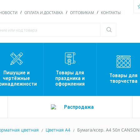
НОВОСТИ
ОПЛАТА И ДОСТАВКА
ОПТОВИКАМ
КОНТАКТЫ
Пишущие и
Товары для
Товары для
чертёжные
праздника и
творчества
ринадлежности
оформления
Распродажа
орматная цветная
Цветная A4
Бумага/ксер. А4 50л CANSON 