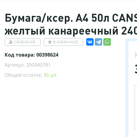
Бумага/ксер. А4 50л CANSO
желтый канареечный 240
СРАВНЕНИЕ
В ИЗБРАННОЕ
Код товара: 00398624
Артикул: 200040781
Общий остаток:
35 шт