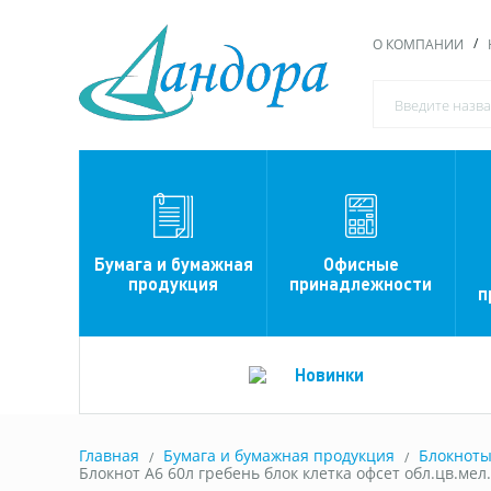
О КОМПАНИИ
Офисные
Бумага и бумажная
принадлежности
продукция
п
Новинки
Главная
Бумага и бумажная продукция
Блокнот
Блокнот А6 60л гребень блок клетка офсет обл.цв.мел