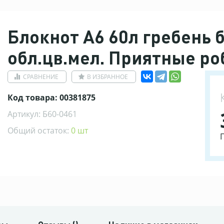
Блокнот А6 60л гребень 
обл.цв.мел. Приятные ро
СРАВНЕНИЕ
В ИЗБРАННОЕ
Код товара: 00381875
Артикул: Б60-0461
Общий остаток:
0 шт