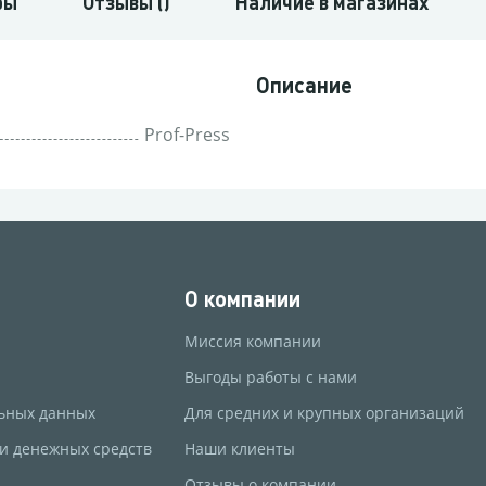
ры
Отзывы ()
Наличие в магазинах
Описание
Prof-Press
О компании
Миссия компании
Выгоды работы с нами
ьных данных
Для средних и крупных организаций
 и денежных средств
Наши клиенты
Отзывы о компании