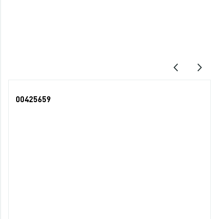
Последние просмотры
00425659