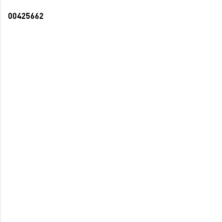
00425662
Блокнот А6 48л спираль блок клетка карт.
обл. Тюльпаны (12/120)
36,50 руб.