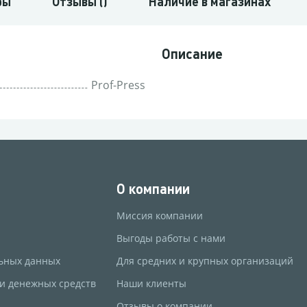
ры
Отзывы ()
Наличие в магазинах
Описание
Prof-Press
О компании
Миссия компании
Выгоды работы с нами
ьных данных
Для средних и крупных организаций
 и денежных средств
Наши клиенты
Отзывы о компании