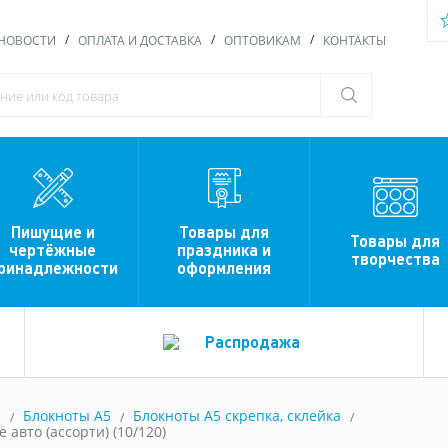
НОВОСТИ
ОПЛАТА И ДОСТАВКА
ОПТОВИКАМ
КОНТАКТЫ
Пишущие и
Товары для
Товары для
чертёжные
праздника и
творчества
ринадлежности
оформления
Распродажа
ы
Блокноты A5
Блокноты А5 скрепка, склейка
 авто (ассорти) (10/120)