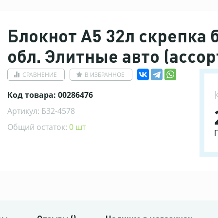
Блокнот А5 32л скрепка б
обл. Элитные авто (ассор
СРАВНЕНИЕ
В ИЗБРАННОЕ
Код товара: 00286476
Артикул: Б32-4578
Общий остаток:
0 шт