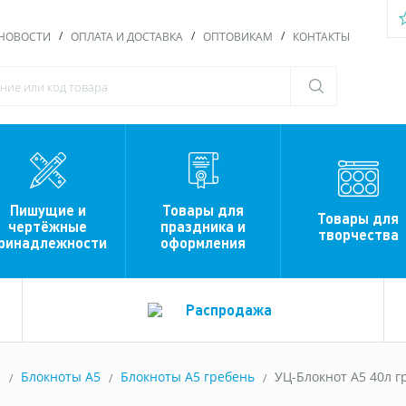
НОВОСТИ
ОПЛАТА И ДОСТАВКА
ОПТОВИКАМ
КОНТАКТЫ
Пишущие и
Товары для
Товары для
чертёжные
праздника и
творчества
ринадлежности
оформления
Распродажа
ы
Блокноты A5
Блокноты А5 гребень
УЦ-Блокнот А5 40л гр