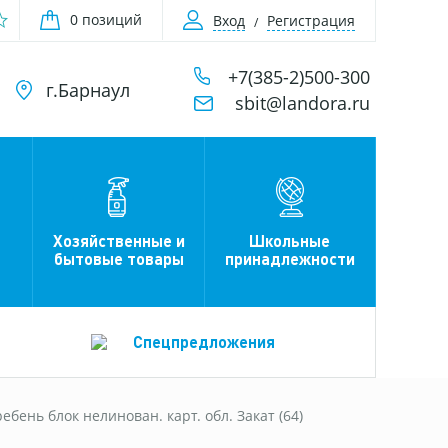
0 позиций
Вход
Регистрация
+7(385-2)500-300
г.Барнаул
sbit@landora.ru
Хозяйственные и
Школьные
бытовые товары
принадлежности
Спецпредложения
ебень блок нелинован. карт. обл. Закат (64)