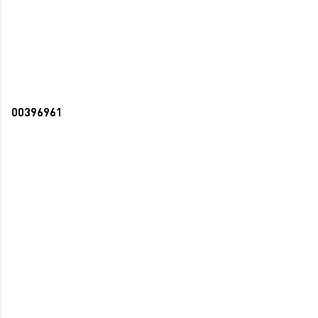
СООБЩИТЬ О ПОСТУПЛЕНИИ
НЕТ В НАЛИЧИИ
00396961