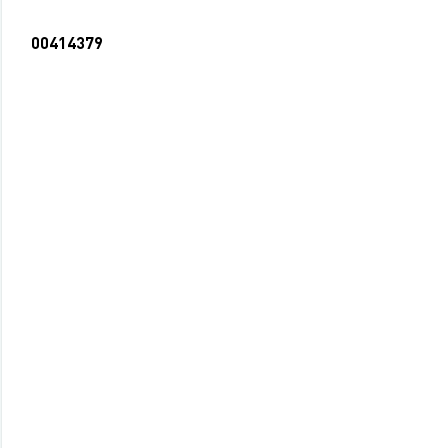
00414379
Блокнот А7 40л гребень клетка
Забавные питомцы (192)
17 руб.