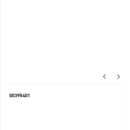
Характеристики
Описание
Последние просмотры
00395401