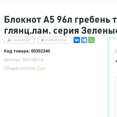
Блокнот А5 96л гребень 
глянц.лам. серия Зеленые
СРАВНЕНИЕ
В ИЗБРАННОЕ
Код товара: 00392340
Артикул: 96Б5лВ1гр
Общий остаток:
2 шт