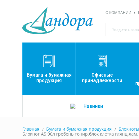
О КОМПАНИИ
Офисные
Бумага и бумажная
принадлежности
продукция
п
Новинки
Главная
Бумага и бумажная продукция
Блокнот
Блокнот А5 96л гребень тонир.блок клетка глянц.лам.