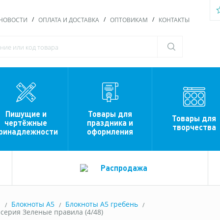
НОВОСТИ
ОПЛАТА И ДОСТАВКА
ОПТОВИКАМ
КОНТАКТЫ
Пишущие и
Товары для
Товары для
чертёжные
праздника и
творчества
ринадлежности
оформления
Распродажа
ы
Блокноты A5
Блокноты А5 гребень
 серия Зеленые правила (4/48)