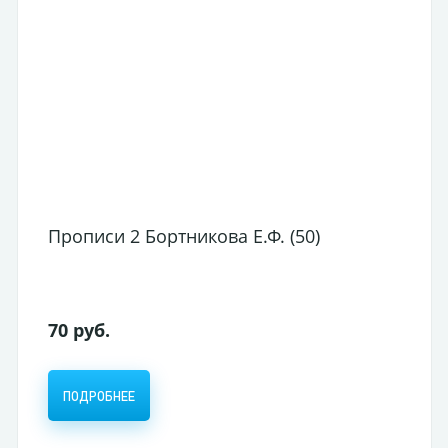
УЦ-Пленка для ламинирования 154*2
100мкм deVENTE 100шт/уп. (А5)
(повр.уп.)
216 руб.
СООБЩИТЬ О ПОСТУПЛЕНИИ
НЕТ В НАЛИЧИИ