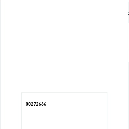
Подробно о товаре
Похожие това
Характеристики
Торговая марка
Последние просмотры
00272666