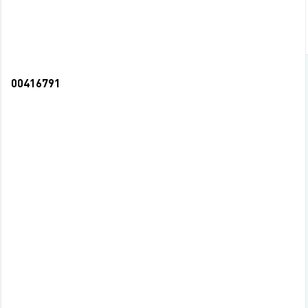
СООБЩИТЬ О ПОСТУПЛЕНИИ
НЕТ В НАЛИЧИИ
00416791
Наклейки НГ Зверюшки (20)