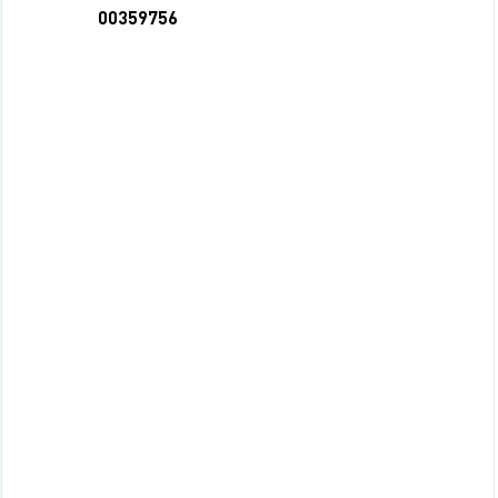
00359756
Салфетка микрофибра 40*40 зеленая 220
49 руб.