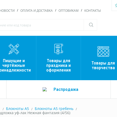
НОВОСТИ
ОПЛАТА И ДОСТАВКА
ОПТОВИКАМ
КОНТАКТЫ
Пишущие и
Товары для
Товары для
чертёжные
праздника и
творчества
ринадлежности
оформления
Распродажа
ы
Блокноты A5
Блокноты А5 гребень
подложка уф-лак Нежная фантазия (4/56)