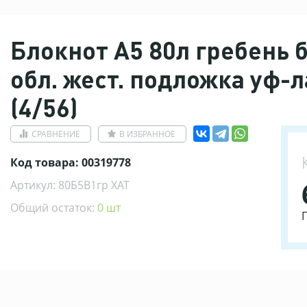
Блокнот А5 80л гребень б
обл. жест. подложка уф-
(4/56)
СРАВНЕНИЕ
В ИЗБРАННОЕ
Код товара: 00319778
Артикул: 80Б5В1гр ХАТ
Общий остаток:
0 шт