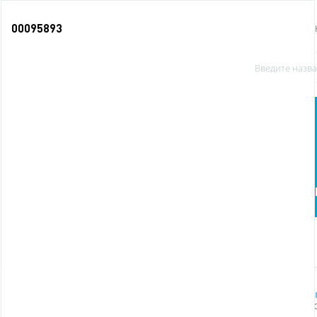
00095893
О КОМПАНИИ
Офисные
Бумага и бумажная
принадлежности
продукция
п
Новинки
Главная
Бумага и бумажная продукция
Блокнот
Блокнот А5 80л гребень блок клетка карт. обл. жест. 