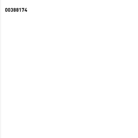
00388174
Блокнот А5 40л гребень блок нелинован.
карт. обл. Закат (64)
40,50 руб.