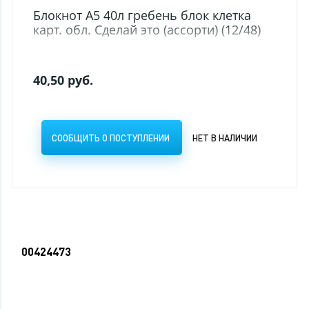
ка
/48)
ИЧИИ
00424473