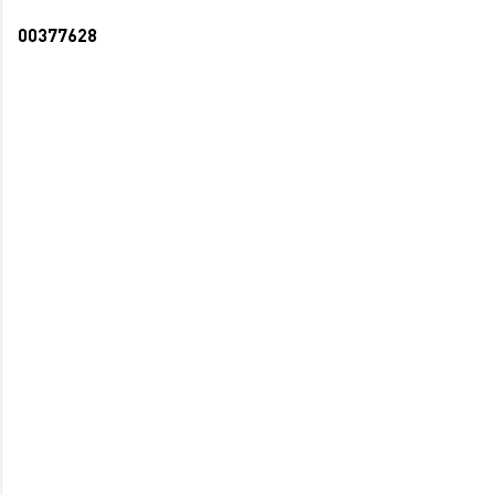
00377628
Ежедневник А5 160л BG линия тв. обл.,
матов. лам. выбор. лак Office&Nature (14)
207,50 руб.