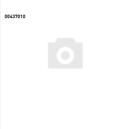
00437010
Ежедневник А5 160л (145*205мм) deVENTE
Ирен/Irene сиреневый, белая бумага в
линейку с цветным срезом (12)