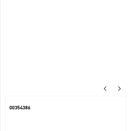
Характеристики
Торговая марка
BG
Описание
Последние просмотры
00354386