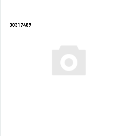
00317489
Клей канц. 85г Berlingo (50)
36,50 руб.