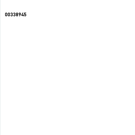
00338945
Бизнес-блокнот А5 80л Авто для города
тв.обл.глянцевая (20)
140 руб.