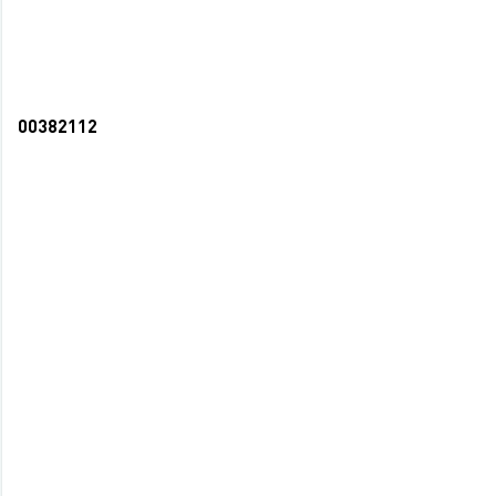
00382112
Ежедневник А5 160л (145*205мм) deVENTE
Claudia сиреневый, блок кремовый, тв.