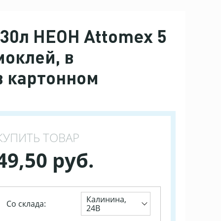
*30л НЕОН Attomex 5
моклей, в
в картонном
КУПИТЬ ТОВАР
49,50 руб.
Калинина,
Со склада:
24В