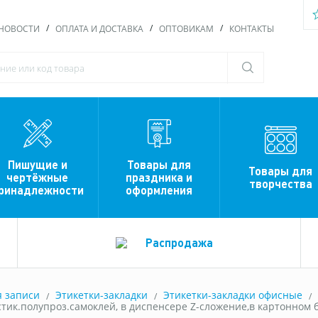
НОВОСТИ
ОПЛАТА И ДОСТАВКА
ОПТОВИКАМ
КОНТАКТЫ
Пишущие и
Товары для
Товары для
чертёжные
праздника и
творчества
ринадлежности
оформления
Распродажа
я записи
Этикетки-закладки
Этикетки-закладки офисные
стик.полупроз.самоклей, в диспенсере Z-сложение,в картонном б