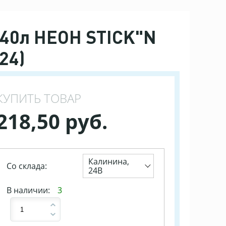
*40л НЕОН STICK"N
24)
КУПИТЬ ТОВАР
218,50 руб.
Калинина,
Со склада:
24В
В наличии:
3