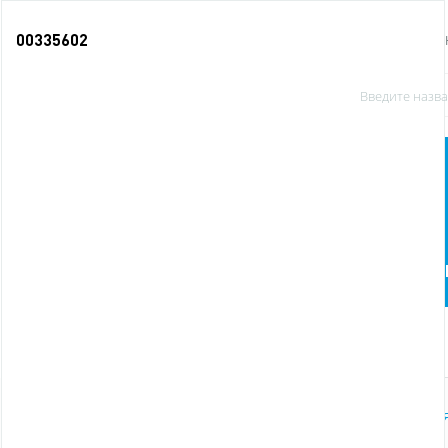
00335602
О КОМПАНИИ
Офисные
Бумага и бумажная
принадлежности
продукция
п
Новинки
Главная
Бумага и бумажная продукция
Блоки дл