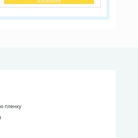
ю пленку
м