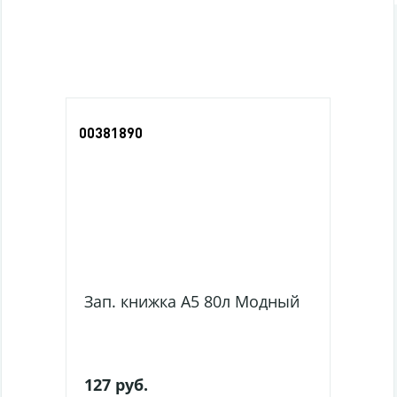
Последние просмотры
00381890
Зап. книжка А5 80л Модный примат блок в
127 руб.