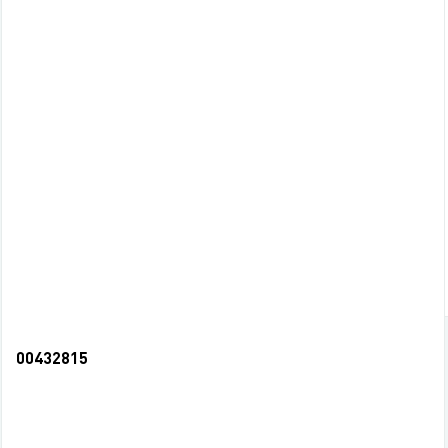
Зап. книжка А6 48л блок клетка тв.обл. 
72,50 руб.
СООБЩИТЬ О ПОСТУПЛЕНИИ
НЕТ В НАЛИЧИИ
00432815