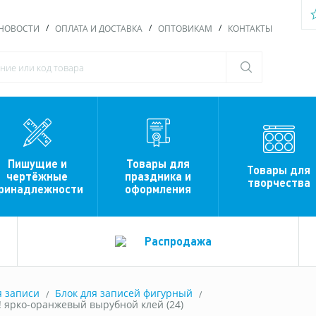
НОВОСТИ
ОПЛАТА И ДОСТАВКА
ОПТОВИКАМ
КОНТАКТЫ
Пишущие и
Товары для
Товары для
чертёжные
праздника и
творчества
ринадлежности
оформления
Распродажа
я записи
Блок для записей фигурный
! ярко-оранжевый вырубной клей (24)