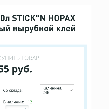
50л STICK"N HOPAX
ый вырубной клей
КУПИТЬ ТОВАР
55 руб.
Калинина,
Со склада:
24В
В наличии:
12