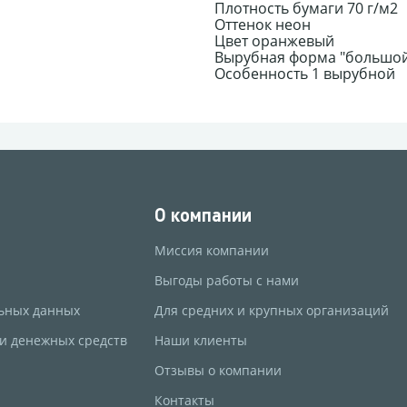
Плотность бумаги 70 г/м2
Оттенок неон
Цвет оранжевый
Вырубная форма "большой
Особенность 1 вырубной
О компании
Миссия компании
Выгоды работы с нами
ьных данных
Для средних и крупных организаций
 и денежных средств
Наши клиенты
Отзывы о компании
Контакты