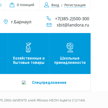
0 позиций
Вход
Регистрация
+7(385-2)500-300
г.Барнаул
sbit@landora.ru
Хозяйственные и
Школьные
бытовые товары
принадлежности
Спецпредложения
70 200л deVENTE клей Яблоко НЕОН 4цвета (12/144)