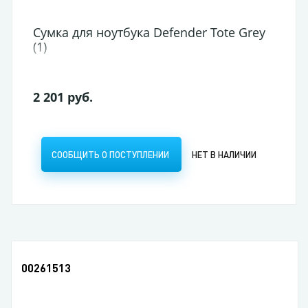
ey
И
00261513