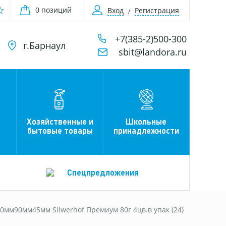
0 позиций
Вход
Регистрация
+7(385-2)500-300
г.Барнаул
sbit@landora.ru
Хозяйственные и
Школьные
бытовые товары
принадлежности
Спецпредложения
90мм90мм45мм Silwerhof Премиум 80г 4цв.в упак (24)