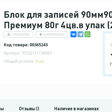
Блок для записей 90мм9
Премиум 80г 4цв.в упак (
СРАВНЕНИЕ
В ИЗБРАННОЕ
Код товара: 00365243
Артикул: 701027/1190067
Общий остаток:
0 шт
ры
Отзывы ()
Наличие в магазинах