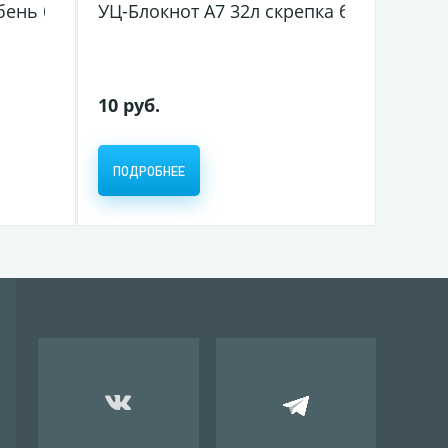
ic бордо (4/56)
бень блок клетка карт. обл. Для конференций (сини
УЦ-Блокнот А7 32л скрепка блок клетка 
10 руб.
ПОДРОБНЕЕ