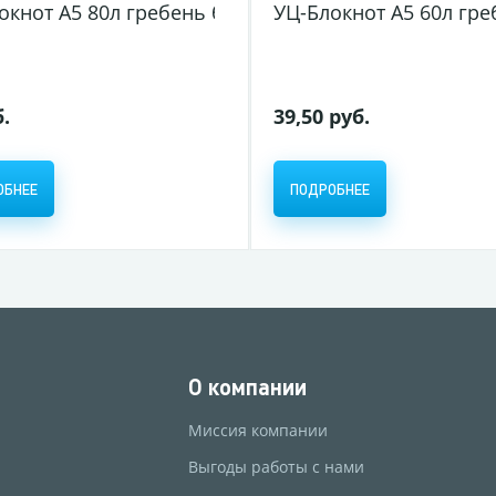
рт. обл. уф-лак жёст. подложка Night City (4/24)
кнот А5 80л гребень блок клетка пласт. обл. Metall
УЦ-Блокнот А5 60л гре
б.
39,50 руб.
ОБНЕЕ
ПОДРОБНЕЕ
О компании
Миссия компании
Выгоды работы с нами