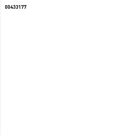
00433177
Ежедневник А5 80л Яркие горошины,
резинка, стразы, мат. лам., недатир. (20)
39 руб.