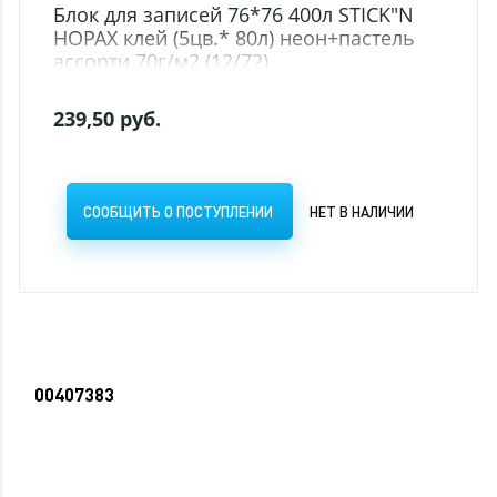
TICK"N
астель
 НАЛИЧИИ
00407383