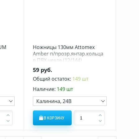
UM
Ножницы 130мм Attomex
Amber п/прозр.янтар.кольца
в ПВХ чехле (12/144)
59 руб.
Общий остаток:
149 шт
Наличие:
149 шт
Калинина, 24В
В КОРЗИНУ