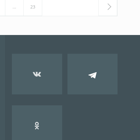
...
23