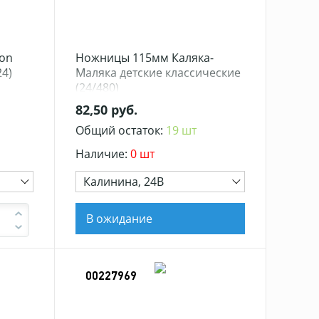
on
Ножницы 115мм Каляка-
24)
Маляка детские классические
(24/480)
82,50 руб.
Общий остаток:
19 шт
Наличие:
0 шт
Калинина, 24В
В ожидание
00227969