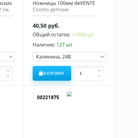
рских
Ножницы 100мм deVENTE
2 см,
Cosmo детские
вия из
пластик.разноцв.кольца в
2)
карт.блистере (12/240)
40,50 руб.
Общий остаток:
>1000 шт
Наличие:
127 шт
Калинина, 24В
В КОРЗИНУ
00221875