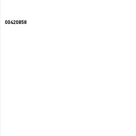
00420858
Раскраска Красавицы и принцессы
Принцесса №2 голубая (40)