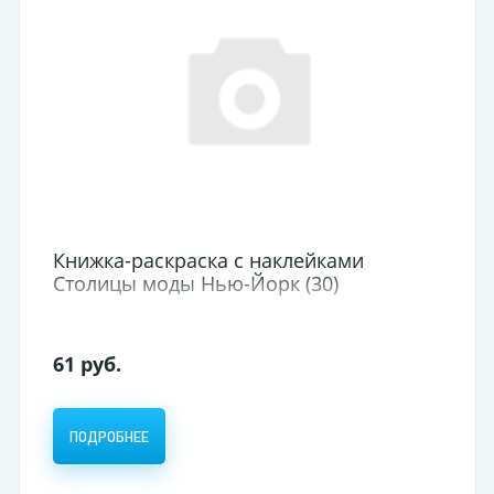
Ластик deVENTE 55*15*13мм
Жевательная резинка/Bubble Gum
цветной синтетический каучук
прямоуг.скошен.слоеный, без пыли
(30/900)
13,50 руб.
ПОДРОБНЕЕ