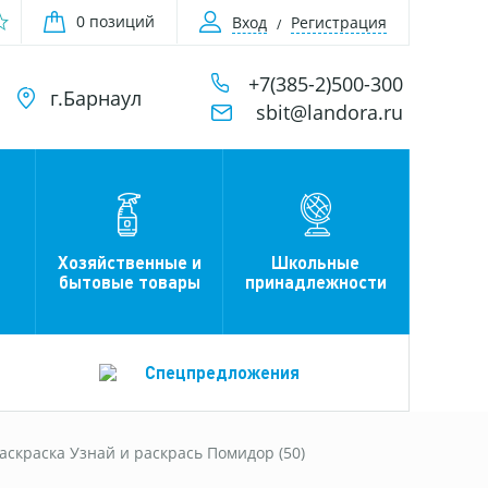
0 позиций
Вход
Регистрация
+7(385-2)500-300
г.Барнаул
sbit@landora.ru
Хозяйственные и
Школьные
бытовые товары
принадлежности
Спецпредложения
аскраска Узнай и раскрась Помидор (50)