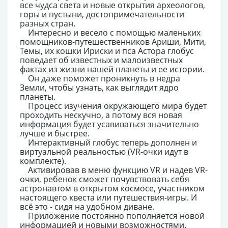
все чудса света и новые открытия археологов,
горы и пустыни, достопримечательности
разных стран.
Интересно и весело с помощью маленьких
помощников-путешественников Ариши, Мити,
Темы, их кошки Ириски и пса Астора глобус
поведает об известных и малоизвестных
фактах из жизни нашей планеты и ее истории.
Он даже поможет проникнуть в недра
Земли, чтобы узнать, как выглядит ядро
планеты.
Процесс изучения окружающего мира будет
проходить нескучно, а потому вся новая
информация будет усавиваться значительно
лучше и быстрее.
Интерактивный глобус теперь дополнен и
виртуальной реальностью (VR-очки идут в
комплекте).
Активировав в меню функцию VR и надев VR-
очки, ребенок сможет почувствовать себя
астронавтом в открытом космосе, участником
настоящего квеста или путешествия-игры. И
всё это - сидя на удобном диване.
Приложение постоянно пополняется новой
информацией и новыми возможностями.