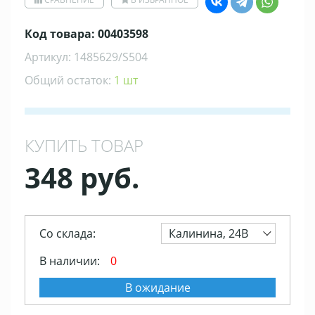
Код товара: 00403598
Артикул: 1485629/S504
Общий остаток:
1 шт
КУПИТЬ ТОВАР
348 руб.
Со склада:
Калинина, 24В
В наличии:
0
В ожидание