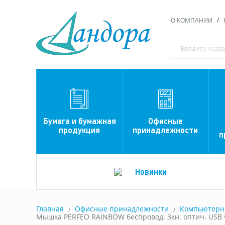
О КОМПАНИИ
Офисные
Бумага и бумажная
принадлежности
продукция
п
Новинки
Главная
Офисные принадлежности
Компьютерны
Мышка PERFEO RAINBOW беспровод. 3кн. оптич. USB 