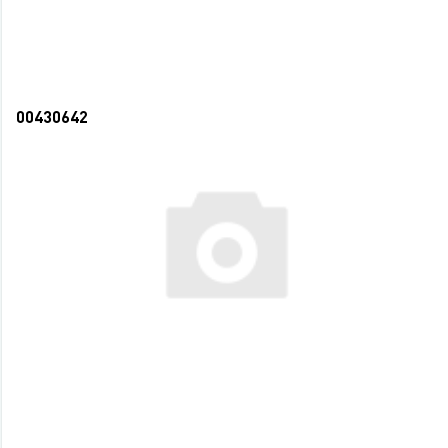
СООБЩИТЬ О ПОСТУПЛЕНИИ
НЕТ В НАЛИЧИИ
00430642
Контейнер для мусора 50л TORK Elevation
система B1 пластик, белый