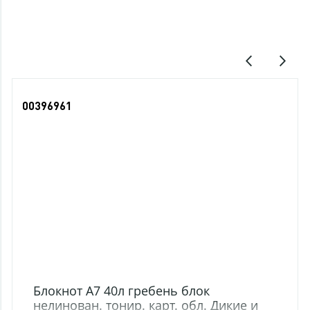
Последние просмотры
00396961
Блокнот А7 40л гребень блок
нелинован. тонир. карт. обл. Дикие и